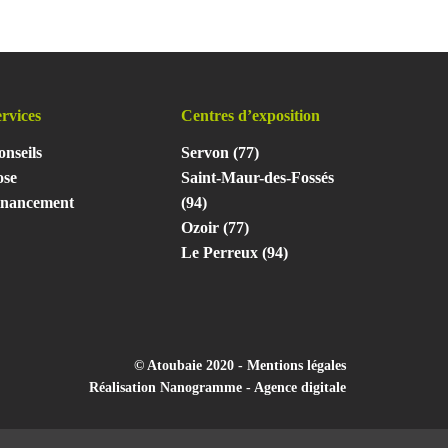
rvices
Centres d’exposition
nseils
Servon (77)
ose
Saint-Maur-des-Fossés
inancement
(94)
Ozoir (77)
Le Perreux (94)
© Atoubaie 2020 -
Mentions légales
Réalisation
Nanogramme - Agence digitale