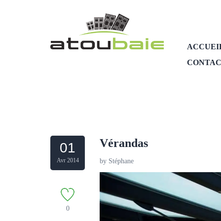
ACCUEI
CONTAC
Vérandas
01
Avr 2014
by
Stéphane
0