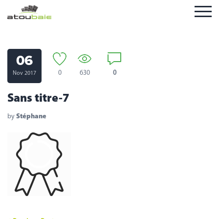
06
0
630
0
Nov 2017
Sans titre-7
by
Stéphane