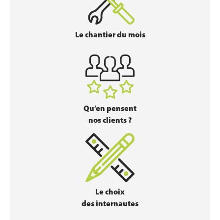
Le chantier du mois
Qu’en pensent
nos clients ?
Le choix
des internautes