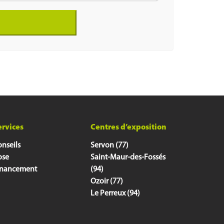
ervices
Centres d’exposition
nseils
Servon (77)
ose
Saint-Maur-des-Fossés
inancement
(94)
Ozoir (77)
Le Perreux (94)