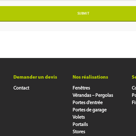
Demander un devis
Nos réalisations
S
Contact
Fenêtres
Co
Vérandas – Pergolas
P
Portes d’entrée
F
Portes de garage
Volets
Portails
Stores