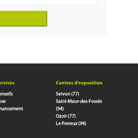
ervices
Centres d’exposition
nseils
Servon (77)
ose
Saint-Maur-des-Fossés
inancement
(94)
Ozoir (77)
Le Perreux (94)