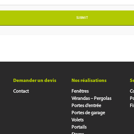
Demander un devis
Nos réalisations
S
Contact
Fenêtres
Co
Vérandas – Pergolas
P
Portes d’entrée
F
Portes de garage
Volets
Portails