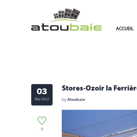
ACCUEIL
Stores-Ozoir la Ferriè
03
Mai 2012
by
Atoubaie
0