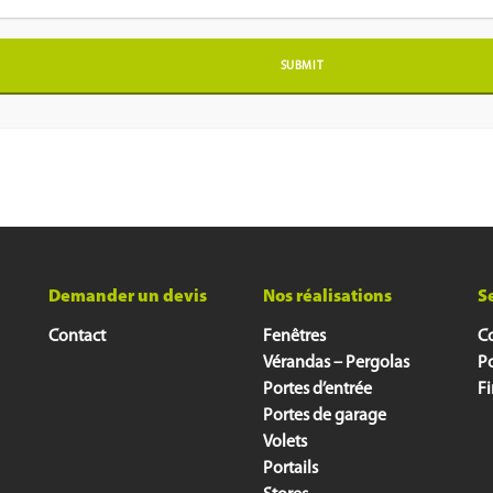
Demander un devis
Nos réalisations
S
Contact
Fenêtres
Co
Vérandas – Pergolas
P
Portes d’entrée
F
Portes de garage
Volets
Portails