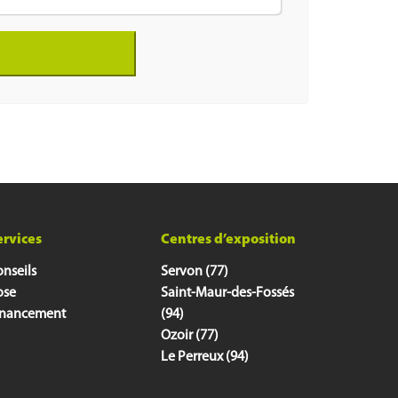
ervices
Centres d’exposition
nseils
Servon (77)
ose
Saint-Maur-des-Fossés
inancement
(94)
Ozoir (77)
Le Perreux (94)