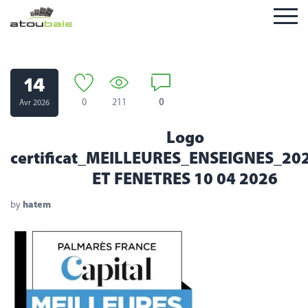
14
0
211
0
Avr 2026
Logo
certificat_MEILLEURES_ENSEIGNES_20
ET FENETRES 10 04 2026
by
hatem