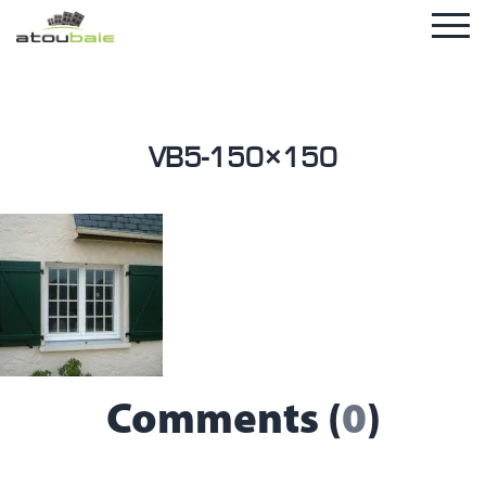
VB5-150×150
Comments (
0
)