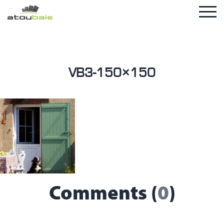
VB3-150×150
Comments (
0
)