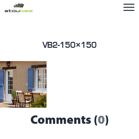
VB2-150×150
Comments (
0
)