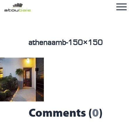
athenaamb-150×150
Comments (
0
)