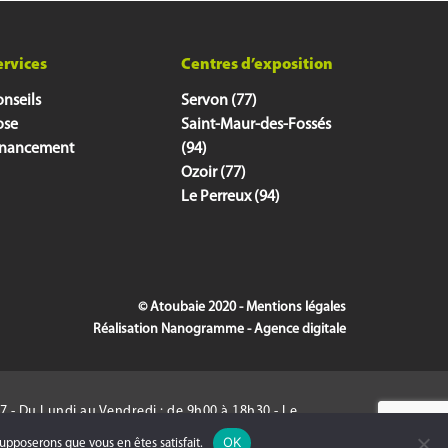
ervices
Centres d’exposition
nseils
Servon (77)
ose
Saint-Maur-des-Fossés
inancement
(94)
Ozoir (77)
Le Perreux (94)
© Atoubaie 2020 -
Mentions légales
Réalisation
Nanogramme - Agence digitale
 7 - Du Lundi au Vendredi : de 9h00 à 18h30 - Le
0.
OK
supposerons que vous en êtes satisfait.