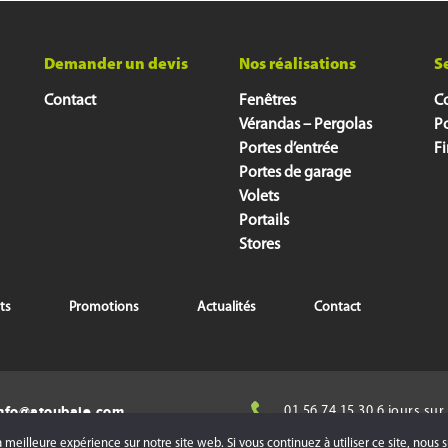
Demander un devis
Nos réalisations
S
Contact
Fenêtres
Co
Vérandas – Pergolas
P
Portes d’entrée
F
Portes de garage
Volets
Portails
Stores
ts
Promotions
Actualités
Contact
nfo@atoubaie.com
01 56 74 15 30 6 jours sur
Samedi : de 10h00 à 17h0
a meilleure expérience sur notre site web. Si vous continuez à utiliser ce site, nous 