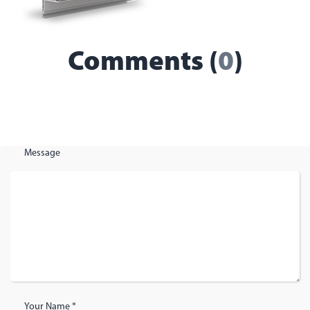
Comments (
0
)
Message
Your Name *