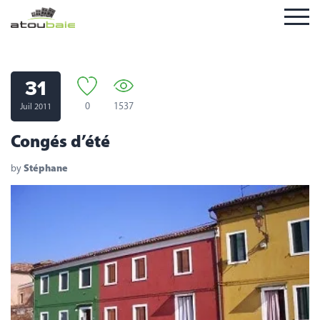
31
0
1537
Juil 2011
Congés d’été
by
Stéphane