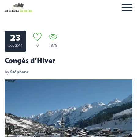
23
0
1878
Déc 2014
Congés d’Hiver
by
Stéphane