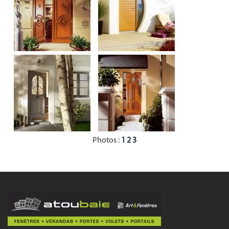
Photos :
1
2
3