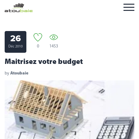
26
0
1453
Déc 2010
Maitrisez votre budget
by
Atoubaie